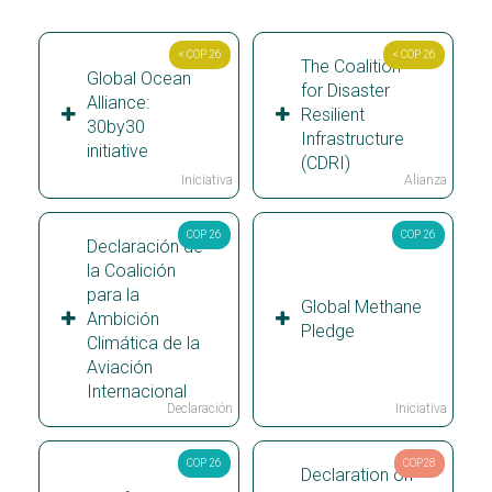
< COP 26
< COP 26
The Coalition
Global Ocean
for Disaster
Alliance:
Resilient
30by30
Infrastructure
initiative
(CDRI)
Iniciativa
Alianza
COP 26
COP 26
Declaración de
la Coalición
para la
Global Methane
Ambición
Pledge
Climática de la
Aviación
Internacional
Declaración
Iniciativa
COP 26
COP28
Declaration on