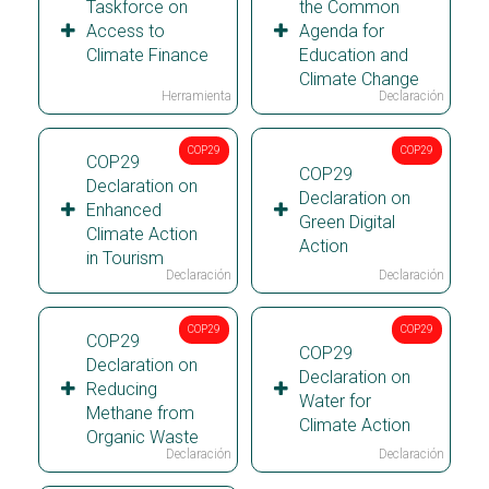
Taskforce on
the Common
Access to
Agenda for
Climate Finance
Education and
Climate Change
Herramienta
Declaración
COP29
COP29
COP29
COP29
Declaration on
Declaration on
Enhanced
Green Digital
Climate Action
Action
in Tourism
Declaración
Declaración
COP29
COP29
COP29
COP29
Declaration on
Declaration on
Reducing
Water for
Methane from
Climate Action
Organic Waste
Declaración
Declaración