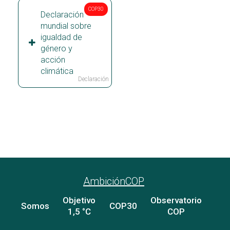
COP30
Declaración
mundial sobre
igualdad de
género y
acción
climática
Declaración
Ver todos los paises
AmbiciónCOP
Objetivo
Observatorio
Somos
COP30
1,5 °C
COP