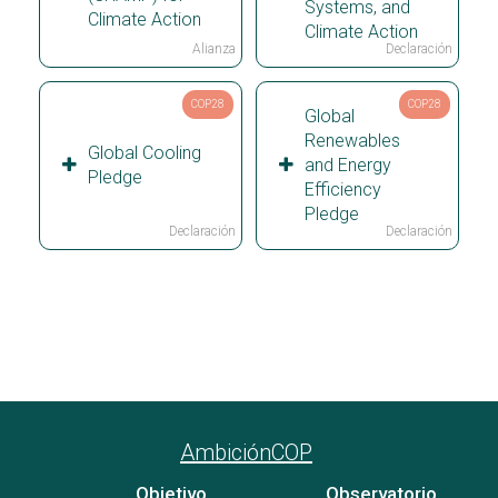
Systems, and
Climate Action
Climate Action
Alianza
Declaración
COP28
COP28
Global
Renewables
Global Cooling
and Energy
Pledge
Efficiency
Pledge
Declaración
Declaración
Ver todos los paises
AmbiciónCOP
Objetivo
Observatorio