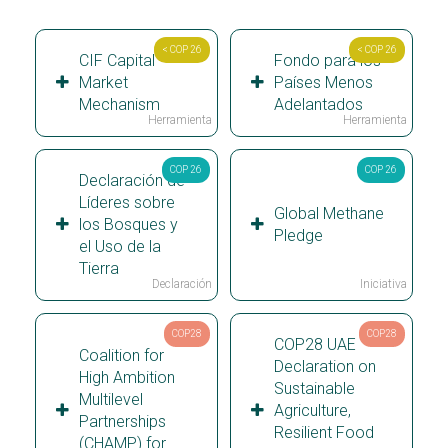
< COP 26
< COP 26
CIF Capital
Fondo para los
Market
Países Menos
Mechanism
Adelantados
Herramienta
Herramienta
COP 26
COP 26
Declaración de
Líderes sobre
Global Methane
los Bosques y
Pledge
el Uso de la
Tierra
Declaración
Iniciativa
COP28
COP28
COP28 UAE
Coalition for
Declaration on
High Ambition
Sustainable
Multilevel
Agriculture,
Partnerships
Resilient Food
(CHAMP) for