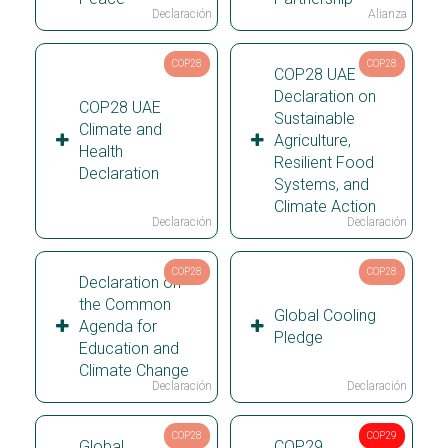
Declaración
Alianza
COP28
COP28
COP28 UAE
Declaration on
COP28 UAE
Sustainable
Climate and
Agriculture,
Health
Resilient Food
Declaration
Systems, and
Climate Action
Declaración
Declaración
COP28
COP28
Declaration on
the Common
Global Cooling
Agenda for
Pledge
Education and
Climate Change
Declaración
Declaración
COP28
COP29
Global
COP29