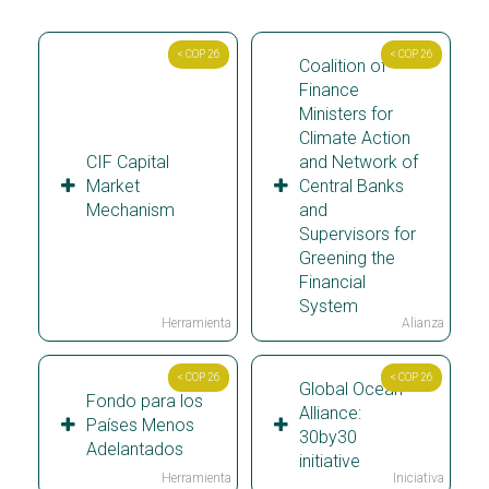
< COP 26
< COP 26
Coalition of
Finance
Ministers for
Climate Action
CIF Capital
and Network of
Market
Central Banks
Mechanism
and
Supervisors for
Greening the
Financial
System
Herramienta
Alianza
< COP 26
< COP 26
Global Ocean
Fondo para los
Alliance:
Países Menos
30by30
Adelantados
initiative
Herramienta
Iniciativa