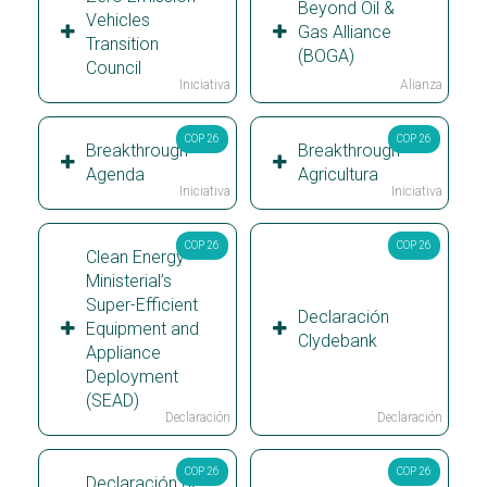
Beyond Oil &
Vehicles
Gas Alliance
Transition
(BOGA)
Council
Iniciativa
Alianza
COP 26
COP 26
Breakthrough
Breakthrough
Agenda
Agricultura
Iniciativa
Iniciativa
COP 26
COP 26
Clean Energy
Ministerial’s
Super-Efficient
Declaración
Equipment and
Clydebank
Appliance
Deployment
(SEAD)
Declaración
Declaración
COP 26
COP 26
Declaración de