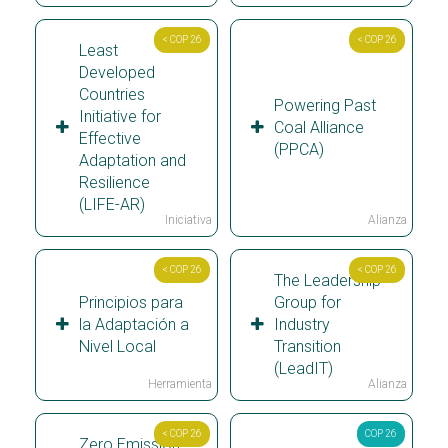
< COP 26
< COP 26
Least
Developed
Countries
Powering Past
Initiative for
Coal Alliance
Effective
(PPCA)
Adaptation and
Resilience
(LIFE-AR)
Iniciativa
Alianza
< COP 26
< COP 26
The Leadership
Principios para
Group for
la Adaptación a
Industry
Nivel Local
Transition
(LeadIT)
Herramienta
Alianza
< COP 26
COP 26
Zero Emission