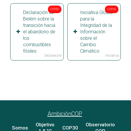
COP30
COP30
Declaración de
Iniciativa Global
Belém sobre la
para la
transición hacia
Integridad de la
el abandono de
Información
los
sobre el
combustibles
Cambio
fósiles
Climático
Declaración
Iniciativa
Ver todos los paises
AmbiciónCOP
Objetivo
Observatorio
Somos
COP30