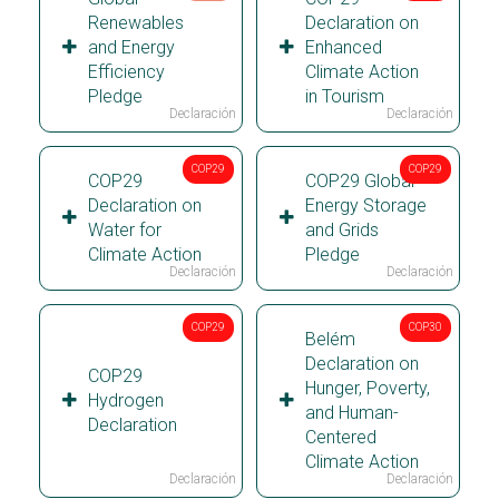
Renewables
Declaration on
and Energy
Enhanced
Efficiency
Climate Action
Pledge
in Tourism
Declaración
Declaración
COP29
COP29
COP29
COP29 Global
Declaration on
Energy Storage
Water for
and Grids
Climate Action
Pledge
Declaración
Declaración
COP29
COP30
Belém
Declaration on
COP29
Hunger, Poverty,
Hydrogen
and Human-
Declaration
Centered
Climate Action
Declaración
Declaración