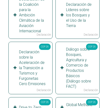
la Coalición
Declaración de
para la
Líderes sobre
Ambición
los Bosques y
Climática de la
el Uso de la
Aviación
Tierra
Internacional
Declaración
Declaración
COP 26
COP 26
Diálogo sobre
Declaración
Bosques,
sobre la
Agricultura y
Aceleración de
Comercio de
la Transición a
Productos
Turismos y
Básicos
Furgonetas
(Diálogo sobre
Cero Emisiones
FACT)
Declaración
Declaración
COP 26
COP 26
Global Methane
Drive to Zero