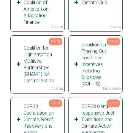
Coalition of
Climate Club
Ambition on
Adaptation
Finance
Alianza
Alianza
COP28
COP28
Coalition on
Coalition for
Phasing Out
High Ambition
Fossil Fuel
Multilevel
Incentives
Partnerships
Including
(CHAMP) for
Subsidies
Climate Action
(COFFIS)
Alianza
Declaración
COP28
COP28
COP28
COP28 Gender-
Declaration on
responsive Just
Climate, Relief,
Transitions and
Recovery and
Climate Action
Peace
Partnership