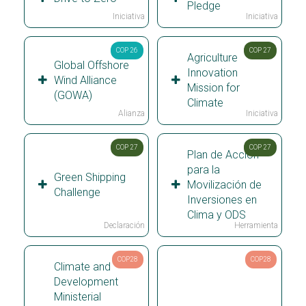
Pledge
Iniciativa
Iniciativa
COP 26
COP 27
Agriculture
Global Offshore
Innovation
Wind Alliance
Mission for
(GOWA)
Climate
Alianza
Iniciativa
COP 27
COP 27
Plan de Acción
para la
Green Shipping
Movilización de
Challenge
Inversiones en
Clima y ODS
Declaración
Herramienta
COP28
COP28
Climate and
Development
Ministerial