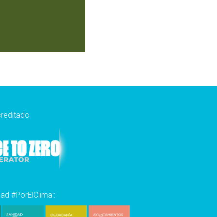
reditado
dad #PorElClima::