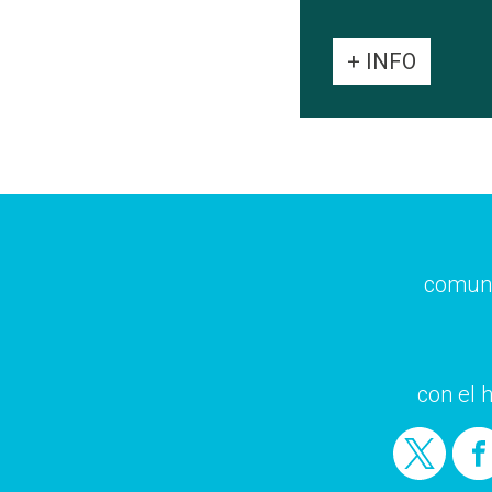
+ INFO
comuni
con el 